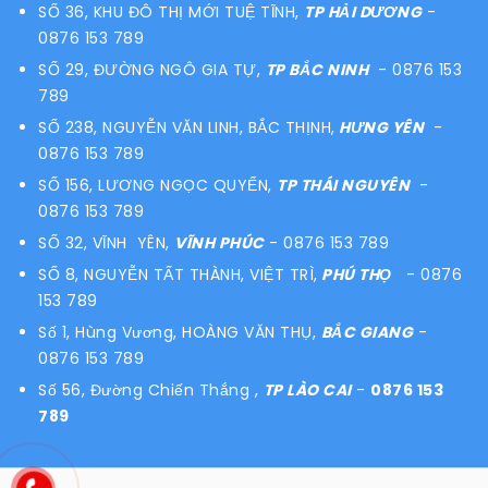
SỐ 36, KHU ĐÔ THỊ MỚI TUỆ TĨNH,
TP HẢI DƯƠNG
-
0876 153 789
SỐ 29, ĐƯỜNG NGÔ GIA TỰ,
TP BẮC NINH
- 0876 153
789
SỐ 238, NGUYỄN VĂN LINH, BẮC THỊNH,
HƯNG YÊN
-
0876 153 789
SỐ 156, LƯƠNG NGỌC QUYẾN,
TP THÁI NGUYÊN
-
0876 153 789
SỐ 32, VĨNH YÊN,
VĨNH PHÚC
- 0876 153 789
SỐ 8, NGUYỄN TẤT THÀNH, VIỆT TRÌ,
PHÚ THỌ
- 0876
153 789
Số 1, Hùng Vương, HOÀNG VĂN THỤ,
BẮC GIANG
-
0876 153 789
Số 56, Đường Chiến Thắng ,
TP LÀO CAI
-
0876 153
789