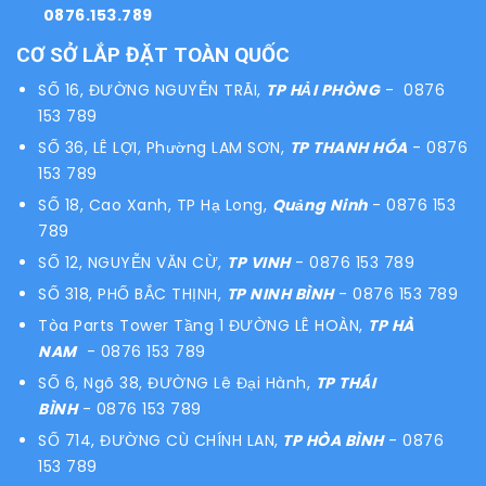
0876.153.789
CƠ SỞ LẮP ĐẶT TOÀN QUỐC
SỐ 16, ĐƯỜNG NGUYỄN TRÃI,
TP HẢI PHÒNG
- 0876
153 789
SỐ 36, LÊ LỢI, Phường LAM SƠN,
TP THANH HÓA
- 0876
153 789
SỐ 18, Cao Xanh, TP Hạ Long,
Quảng Ninh
- 0876 153
789
SỐ 12, NGUYỄN VĂN CỪ,
TP VINH
- 0876 153 789
SỐ 318, PHỐ BẮC THỊNH,
TP NINH BÌNH
- 0876 153 789
Tòa Parts Tower Tầng 1 ĐƯỜNG LÊ HOÀN,
TP HÀ
NAM
- 0876 153 789
SỐ 6, Ngõ 38, ĐƯỜNG Lê Đại Hành,
TP THÁI
BÌNH
- 0876 153 789
SỐ 714, ĐƯỜNG CÙ CHÍNH LAN,
TP HÒA BÌNH
- 0876
153 789