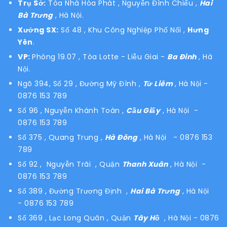
Trụ Sở:
Tòa Nhà Hòa Phát , Nguyễn Đình Chiểu ,
Hai
Bà Trưng
, Hà Nội.
Xưởng SX:
Số 48 , Khu Công Nghiệp Phố Nối ,
Hưng
Yên
.
VP:
Phòng 19.07 , Tòa Lotte - Liễu Giai -
Ba Đình
, Hà
Nội.
Ngõ 394, Số 29 , Đường Mỹ Đình ,
Từ Liêm
, Hà Nội
-
0876 153 789
Số 96 , Nguyễn Khánh Toàn ,
Cầu Giấy
, Hà Nội -
0876 153 789
Số 375 , Quang Trung ,
Hà Đông
, Hà Nội - 0876 153
789
Số 92 , Nguyễn Trãi , Quận
Thanh Xuân
, Hà Nội -
0876 153 789
Số 389 , Đường Trương Định ,
Hai Bà Trưng
, Hà Nội
- 0876 153 789
Số 369 , Lạc Long Quân , Quận
Tây Hồ
, Hà Nội - 0876