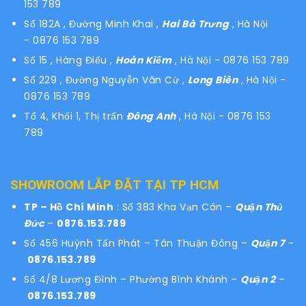
153 789
Số 182A , Đường Minh Khai ,
Hai Bà Trưng
, Hà Nội
- 0876 153 789
Số 15 , Hàng Điếu ,
Hoàn Kiếm
, Hà Nội - 0876 153 789
Số 229 , Đường Nguyễn Văn Cừ ,
Long Biên
, Hà Nội -
0876 153 789
Tổ 4, Khối 1, Thị trấn
Đông Anh
, Hà Nội - 0876 153
789
SHOWROOM LẮP ĐẶT TẠI TP HCM
TP – Hồ Chí Minh
: Số 383 Kha Vạn Cân –
Quận Thủ
Đức
–
0876.153.789
Số 456 Huỳnh Tấn Phát – Tân Thuận Đông –
Quận 7
–
0876.153.789
Số 4/8 Lương Đình – Phường Bình Khánh –
Quận 2
–
0876.153.789