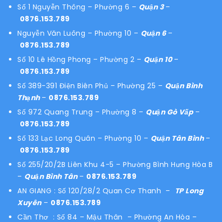
Số 1 Nguyễn Thông – Phường 6 –
Quận 3
–
0876.153.789
Nguyễn Văn Luông – Phường 10 –
Quận 6
–
0876.153.789
Số 10 Lê Hồng Phong – Phường 2 –
Quận 10
–
0876.153.789
Số 389-391 Điện Biên Phủ – Phường 25 –
Quận Bình
Thạnh
–
0876.153.789
Số 972 Quang Trung – Phường 8 –
Quận Gò Vấp
–
0876.153.789
Số 133 Lạc Long Quân – Phường 10 –
Quận Tân Bình
–
0876.153.789
Số 255/20/2B Liên Khu 4-5 – Phường Bình Hưng Hòa B
–
Quận Bình Tân
–
0876.153.789
AN GIANG : Số 120/28/2 Quan Cơ Thanh –
TP Long
Xuyên
–
0876.153.789
Cần Thơ : Số 84 – Mậu Thân – Phường An Hòa –