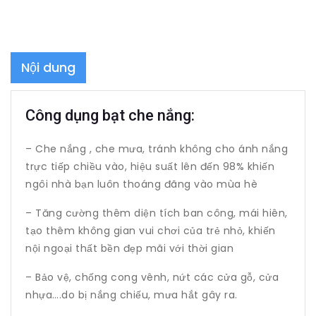
Nội dung
Công dụng bạt che nắng:
– Che nắng , che mưa, tránh không cho ánh nắng
trực tiếp chiều vào, hiệu suất lên đến 98% khiến
ngôi nhà bạn luôn thoáng đãng vào mùa hè
– Tăng cường thêm diện tích ban công, mái hiên,
tạo thêm không gian vui chơi của trẻ nhỏ, khiến
nội ngoại thất bền đẹp mãi với thời gian
– Bảo vệ, chống cong vênh, nứt các cửa gỗ, cửa
nhựa….do bị nắng chiếu, mưa hắt gây ra.