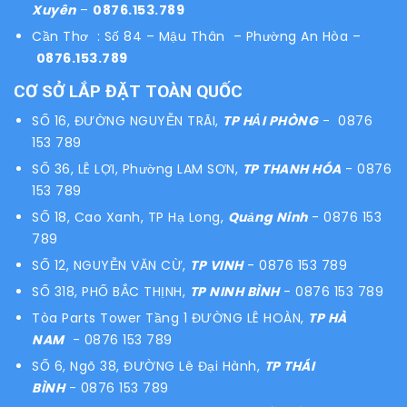
Xuyên
–
0876.153.789
Cần Thơ : Số 84 – Mậu Thân – Phường An Hòa –
0876.153.789
CƠ SỞ LẮP ĐẶT TOÀN QUỐC
SỐ 16, ĐƯỜNG NGUYỄN TRÃI,
TP HẢI PHÒNG
- 0876
153 789
SỐ 36, LÊ LỢI, Phường LAM SƠN,
TP THANH HÓA
- 0876
153 789
SỐ 18, Cao Xanh, TP Hạ Long,
Quảng Ninh
- 0876 153
789
SỐ 12, NGUYỄN VĂN CỪ,
TP VINH
- 0876 153 789
SỐ 318, PHỐ BẮC THỊNH,
TP NINH BÌNH
- 0876 153 789
Tòa Parts Tower Tầng 1 ĐƯỜNG LÊ HOÀN,
TP HÀ
NAM
- 0876 153 789
SỐ 6, Ngõ 38, ĐƯỜNG Lê Đại Hành,
TP THÁI
BÌNH
- 0876 153 789