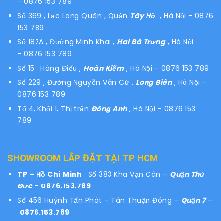
- 0876 153 789
Số 369 , Lạc Long Quân , Quận
Tây Hồ
, Hà Nội - 0876
153 789
Số 182A , Đường Minh Khai ,
Hai Bà Trưng
, Hà Nội
- 0876 153 789
Số 15 , Hàng Điếu ,
Hoàn Kiếm
, Hà Nội - 0876 153 789
Số 229 , Đường Nguyễn Văn Cừ ,
Long Biên
, Hà Nội -
0876 153 789
Tổ 4, Khối 1, Thị trấn
Đông Anh
, Hà Nội - 0876 153
789
SHOWROOM LẮP ĐẶT TẠI TP HCM
TP – Hồ Chí Minh
: Số 383 Kha Vạn Cân –
Quận Thủ
Đức
–
0876.153.789
Số 456 Huỳnh Tấn Phát – Tân Thuận Đông –
Quận 7
–
0876.153.789