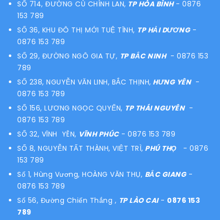
SỐ 714, ĐƯỜNG CÙ CHÍNH LAN,
TP HÒA BÌNH
- 0876
153 789
SỐ 36, KHU ĐÔ THỊ MỚI TUỆ TĨNH,
TP HẢI DƯƠNG
-
0876 153 789
SỐ 29, ĐƯỜNG NGÔ GIA TỰ,
TP BẮC NINH
- 0876 153
789
SỐ 238, NGUYỄN VĂN LINH, BẮC THỊNH,
HƯNG YÊN
-
0876 153 789
SỐ 156, LƯƠNG NGỌC QUYẾN,
TP THÁI NGUYÊN
-
0876 153 789
SỐ 32, VĨNH YÊN,
VĨNH PHÚC
- 0876 153 789
SỐ 8, NGUYỄN TẤT THÀNH, VIỆT TRÌ,
PHÚ THỌ
- 0876
153 789
Số 1, Hùng Vương, HOÀNG VĂN THỤ,
BẮC GIANG
-
0876 153 789
Số 56, Đường Chiến Thắng ,
TP LÀO CAI
-
0876 153
789