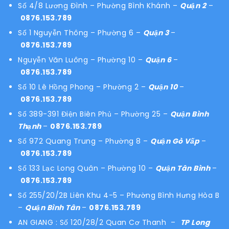
Số 4/8 Lương Đình – Phường Bình Khánh –
Quận 2
–
0876.153.789
Số 1 Nguyễn Thông – Phường 6 –
Quận 3
–
0876.153.789
Nguyễn Văn Luông – Phường 10 –
Quận 6
–
0876.153.789
Số 10 Lê Hồng Phong – Phường 2 –
Quận 10
–
0876.153.789
Số 389-391 Điện Biên Phủ – Phường 25 –
Quận Bình
Thạnh
–
0876.153.789
Số 972 Quang Trung – Phường 8 –
Quận Gò Vấp
–
0876.153.789
Số 133 Lạc Long Quân – Phường 10 –
Quận Tân Bình
–
0876.153.789
Số 255/20/2B Liên Khu 4-5 – Phường Bình Hưng Hòa B
–
Quận Bình Tân
–
0876.153.789
AN GIANG : Số 120/28/2 Quan Cơ Thanh –
TP Long