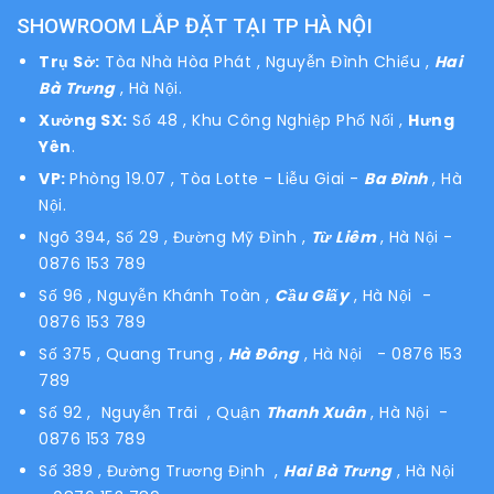
SHOWROOM LẮP ĐẶT TẠI TP HÀ NỘI
Trụ Sở:
Tòa Nhà Hòa Phát , Nguyễn Đình Chiểu ,
Hai
Bà Trưng
, Hà Nội.
Xưởng SX:
Số 48 , Khu Công Nghiệp Phố Nối ,
Hưng
Yên
.
VP:
Phòng 19.07 , Tòa Lotte - Liễu Giai -
Ba Đình
, Hà
Nội.
Ngõ 394, Số 29 , Đường Mỹ Đình ,
Từ Liêm
, Hà Nội
-
0876 153 789
Số 96 , Nguyễn Khánh Toàn ,
Cầu Giấy
, Hà Nội -
0876 153 789
Số 375 , Quang Trung ,
Hà Đông
, Hà Nội - 0876 153
789
Số 92 , Nguyễn Trãi , Quận
Thanh Xuân
, Hà Nội -
0876 153 789
Số 389 , Đường Trương Định ,
Hai Bà Trưng
, Hà Nội