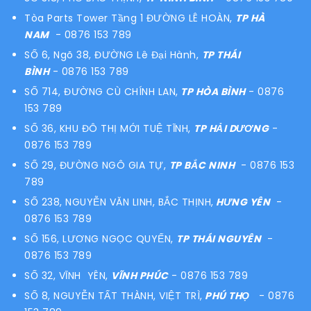
Tòa Parts Tower Tầng 1 ĐƯỜNG LÊ HOÀN,
TP HÀ
NAM
- 0876 153 789
SỐ 6, Ngõ 38, ĐƯỜNG Lê Đại Hành,
TP THÁI
BÌNH
- 0876 153 789
SỐ 714, ĐƯỜNG CÙ CHÍNH LAN,
TP HÒA BÌNH
- 0876
153 789
SỐ 36, KHU ĐÔ THỊ MỚI TUỆ TĨNH,
TP HẢI DƯƠNG
-
0876 153 789
SỐ 29, ĐƯỜNG NGÔ GIA TỰ,
TP BẮC NINH
- 0876 153
789
SỐ 238, NGUYỄN VĂN LINH, BẮC THỊNH,
HƯNG YÊN
-
0876 153 789
SỐ 156, LƯƠNG NGỌC QUYẾN,
TP THÁI NGUYÊN
-
0876 153 789
SỐ 32, VĨNH YÊN,
VĨNH PHÚC
- 0876 153 789
SỐ 8, NGUYỄN TẤT THÀNH, VIỆT TRÌ,
PHÚ THỌ
- 0876