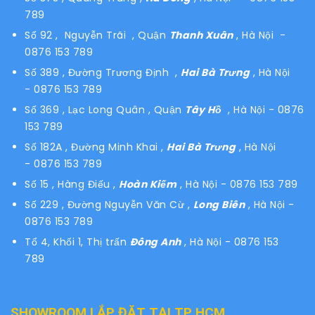
789
Số 92 , Nguyễn Trãi , Quận
Thanh Xuân
, Hà Nội -
0876 153 789
Số 389 , Đường Trương Định ,
Hai Bà Trưng
, Hà Nội
- 0876 153 789
Số 369 , Lạc Long Quân , Quận
Tây Hồ
, Hà Nội - 0876
153 789
Số 182A , Đường Minh Khai ,
Hai Bà Trưng
, Hà Nội
- 0876 153 789
Số 15 , Hàng Điếu ,
Hoàn Kiếm
, Hà Nội - 0876 153 789
Số 229 , Đường Nguyễn Văn Cừ ,
Long Biên
, Hà Nội -
0876 153 789
Tổ 4, Khối 1, Thị trấn
Đông Anh
, Hà Nội - 0876 153
789
SHOWROOM LẮP ĐẶT TẠI TP HCM