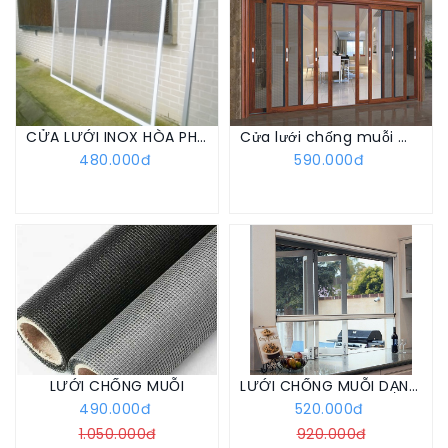
CỬA LƯỚI INOX HÒA PHÁT CỐ ĐỊNH
Cửa lưới chống muỗi màu vân gỗ
480.000đ
590.000đ
LƯỚI CHỐNG MUỖI
LƯỚI CHỐNG MUỖI DẠNG CUỐN
490.000đ
520.000đ
1.050.000đ
920.000đ