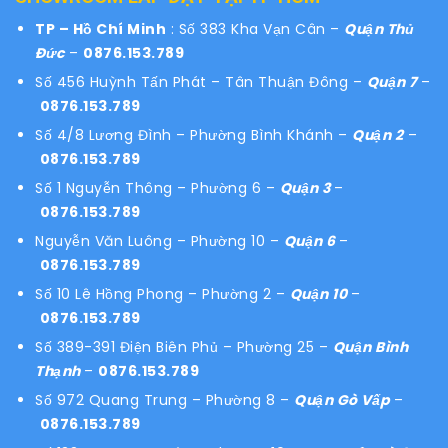
TP – Hồ Chí Minh
: Số 383 Kha Vạn Cân –
Quận Thủ
Đức
–
0876.153.789
Số 456 Huỳnh Tấn Phát – Tân Thuận Đông –
Quận 7
–
0876.153.789
Số 4/8 Lương Đình – Phường Bình Khánh –
Quận 2
–
0876.153.789
Số 1 Nguyễn Thông – Phường 6 –
Quận 3
–
0876.153.789
Nguyễn Văn Luông – Phường 10 –
Quận 6
–
0876.153.789
Số 10 Lê Hồng Phong – Phường 2 –
Quận 10
–
0876.153.789
Số 389-391 Điện Biên Phủ – Phường 25 –
Quận Bình
Thạnh
–
0876.153.789
Số 972 Quang Trung – Phường 8 –
Quận Gò Vấp
–
0876.153.789