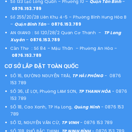
Số 133 Lạc Long Quân – Phường 10 –
Quận Tân Bình
–
0876.153.789
Số 255/20/2B Liên Khu 4-5 – Phường Bình Hưng Hòa B
–
Quận Bình Tân
–
0876.153.789
AN GIANG : Số 120/28/2 Quan Cơ Thanh –
TP Long
Xuyên
–
0876.153.789
Cần Thơ : Số 84 – Mậu Thân – Phường An Hòa –
0876.153.789
CƠ SỞ LẮP ĐẶT TOÀN QUỐC
SỐ 16, ĐƯỜNG NGUYỄN TRÃI,
TP HẢI PHÒNG
- 0876
153 789
SỐ 36, LÊ LỢI, Phường LAM SƠN,
TP THANH HÓA
- 0876
153 789
SỐ 18, Cao Xanh, TP Hạ Long,
Quảng Ninh
- 0876 153
789
SỐ 12, NGUYỄN VĂN CỪ,
TP VINH
- 0876 153 789
SỐ 318, PHỐ BẮC THỊNH,
TP NINH BÌNH
- 0876 153 789