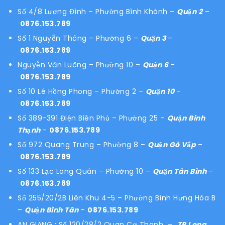
Số 4/8 Lương Đình – Phường Bình Khánh –
Quận 2
–
0876.153.789
Số 1 Nguyễn Thông – Phường 6 –
Quận 3
–
0876.153.789
Nguyễn Văn Luông – Phường 10 –
Quận 6
–
0876.153.789
Số 10 Lê Hồng Phong – Phường 2 –
Quận 10
–
0876.153.789
Số 389-391 Điện Biên Phủ – Phường 25 –
Quận Bình
Thạnh
–
0876.153.789
Số 972 Quang Trung – Phường 8 –
Quận Gò Vấp
–
0876.153.789
Số 133 Lạc Long Quân – Phường 10 –
Quận Tân Bình
–
0876.153.789
Số 255/20/2B Liên Khu 4-5 – Phường Bình Hưng Hòa B
–
Quận Bình Tân
–
0876.153.789
AN GIANG : Số 120/28/2 Quan Cơ Thanh –
TP Long