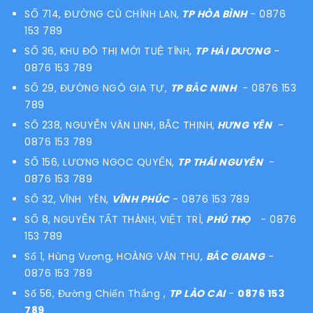
SỐ 714, ĐƯỜNG CÙ CHÍNH LAN,
TP HÒA BÌNH
- 0876
153 789
SỐ 36, KHU ĐÔ THỊ MỚI TUỆ TĨNH,
TP HẢI DƯƠNG
-
0876 153 789
SỐ 29, ĐƯỜNG NGÔ GIA TỰ,
TP BẮC NINH
- 0876 153
789
SỐ 238, NGUYỄN VĂN LINH, BẮC THỊNH,
HƯNG YÊN
-
0876 153 789
SỐ 156, LƯƠNG NGỌC QUYẾN,
TP THÁI NGUYÊN
-
0876 153 789
SỐ 32, VĨNH YÊN,
VĨNH PHÚC
- 0876 153 789
SỐ 8, NGUYỄN TẤT THÀNH, VIỆT TRÌ,
PHÚ THỌ
- 0876
153 789
Số 1, Hùng Vương, HOÀNG VĂN THỤ,
BẮC GIANG
-
0876 153 789
Số 56, Đường Chiến Thắng ,
TP LÀO CAI
-
0876 153
789