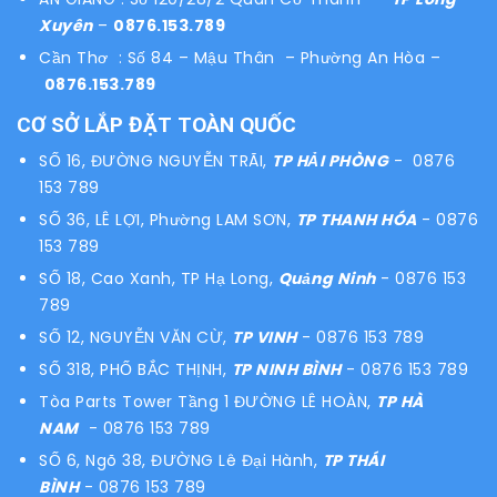
Xuyên
–
0876.153.789
Cần Thơ : Số 84 – Mậu Thân – Phường An Hòa –
0876.153.789
CƠ SỞ LẮP ĐẶT TOÀN QUỐC
SỐ 16, ĐƯỜNG NGUYỄN TRÃI,
TP HẢI PHÒNG
- 0876
153 789
SỐ 36, LÊ LỢI, Phường LAM SƠN,
TP THANH HÓA
- 0876
153 789
SỐ 18, Cao Xanh, TP Hạ Long,
Quảng Ninh
- 0876 153
789
SỐ 12, NGUYỄN VĂN CỪ,
TP VINH
- 0876 153 789
SỐ 318, PHỐ BẮC THỊNH,
TP NINH BÌNH
- 0876 153 789
Tòa Parts Tower Tầng 1 ĐƯỜNG LÊ HOÀN,
TP HÀ
NAM
- 0876 153 789
SỐ 6, Ngõ 38, ĐƯỜNG Lê Đại Hành,
TP THÁI
BÌNH
- 0876 153 789