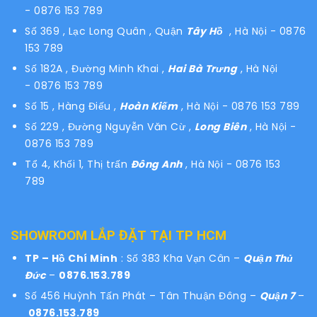
- 0876 153 789
Số 369 , Lạc Long Quân , Quận
Tây Hồ
, Hà Nội - 0876
153 789
Số 182A , Đường Minh Khai ,
Hai Bà Trưng
, Hà Nội
- 0876 153 789
Số 15 , Hàng Điếu ,
Hoàn Kiếm
, Hà Nội - 0876 153 789
Số 229 , Đường Nguyễn Văn Cừ ,
Long Biên
, Hà Nội -
0876 153 789
Tổ 4, Khối 1, Thị trấn
Đông Anh
, Hà Nội - 0876 153
789
SHOWROOM LẮP ĐẶT TẠI TP HCM
TP – Hồ Chí Minh
: Số 383 Kha Vạn Cân –
Quận Thủ
Đức
–
0876.153.789
Số 456 Huỳnh Tấn Phát – Tân Thuận Đông –
Quận 7
–
0876.153.789