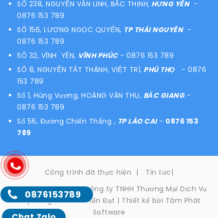
SỐ 238, NGUYỄN VĂN LINH, BẮC THỊNH,
HƯNG YÊN
-
0876 153 789
SỐ 156, LƯƠNG NGỌC QUYẾN,
TP THÁI NGUYÊN
-
0876 153 789
SỐ 32, VĨNH YÊN,
VĨNH PHÚC
- 0876 153 789
SỐ 8, NGUYỄN TẤT THÀNH, VIỆT TRÌ,
PHÚ THỌ
- 0876
153 789
Số 1, Hùng Vương, HOÀNG VĂN THỤ,
BẮC GIANG
-
0876 153 789
Số 56, Đường Chiến Thắng ,
TP LÀO CAI
-
0876 153
789
Công trình đã thực hiện
|
Tin tức
|
Bản quyền thuộc về Công ty TNHH Thương Mại Dịch Vụ
0876153789
Xây Dựng Nội Thất Tiến Đạt | Thiết kế bởi Tâm Phát
Software
Chat Zalo