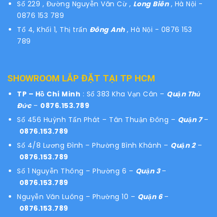
Số 229 , Đường Nguyễn Văn Cừ ,
Long Biên
, Hà Nội -
0876 153 789
Tổ 4, Khối 1, Thị trấn
Đông Anh
, Hà Nội - 0876 153
789
SHOWROOM LẮP ĐẶT TẠI TP HCM
TP – Hồ Chí Minh
: Số 383 Kha Vạn Cân –
Quận Thủ
Đức
–
0876.153.789
Số 456 Huỳnh Tấn Phát – Tân Thuận Đông –
Quận 7
–
0876.153.789
Số 4/8 Lương Đình – Phường Bình Khánh –
Quận 2
–
0876.153.789
Số 1 Nguyễn Thông – Phường 6 –
Quận 3
–
0876.153.789
Nguyễn Văn Luông – Phường 10 –
Quận 6
–
0876.153.789