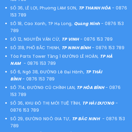
SỐ 36, LÊ LỢI, Phường LAM SƠN,
TP THANH HÓA
- 0876
153 789
SỐ 18, Cao Xanh, TP Hạ Long,
Quảng Ninh
- 0876 153
789
SỐ 12, NGUYỄN VĂN CỪ,
TP VINH
- 0876 153 789
SỐ 318, PHỐ BẮC THỊNH,
TP NINH BÌNH
- 0876 153 789
Tòa Parts Tower Tầng 1 ĐƯỜNG LÊ HOÀN,
TP HÀ
NAM
- 0876 153 789
SỐ 6, Ngõ 38, ĐƯỜNG Lê Đại Hành,
TP THÁI
BÌNH
- 0876 153 789
SỐ 714, ĐƯỜNG CÙ CHÍNH LAN,
TP HÒA BÌNH
- 0876
153 789
SỐ 36, KHU ĐÔ THỊ MỚI TUỆ TĨNH,
TP HẢI DƯƠNG
-
0876 153 789
SỐ 29, ĐƯỜNG NGÔ GIA TỰ,
TP BẮC NINH
- 0876 153
789