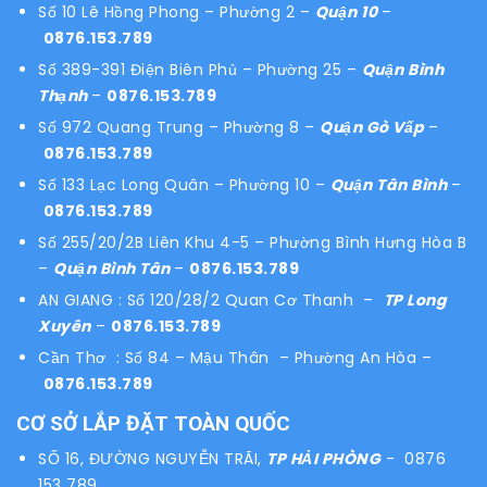
Số 10 Lê Hồng Phong – Phường 2 –
Quận 10
–
0876.153.789
Số 389-391 Điện Biên Phủ – Phường 25 –
Quận Bình
Thạnh
–
0876.153.789
Số 972 Quang Trung – Phường 8 –
Quận Gò Vấp
–
0876.153.789
Số 133 Lạc Long Quân – Phường 10 –
Quận Tân Bình
–
0876.153.789
Số 255/20/2B Liên Khu 4-5 – Phường Bình Hưng Hòa B
–
Quận Bình Tân
–
0876.153.789
AN GIANG : Số 120/28/2 Quan Cơ Thanh –
TP Long
Xuyên
–
0876.153.789
Cần Thơ : Số 84 – Mậu Thân – Phường An Hòa –
0876.153.789
CƠ SỞ LẮP ĐẶT TOÀN QUỐC
SỐ 16, ĐƯỜNG NGUYỄN TRÃI,
TP HẢI PHÒNG
- 0876
153 789