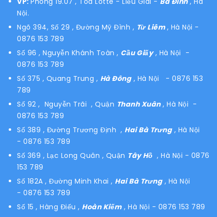
VP:
Phòng 19.07 , Tòa Lotte - Liễu Giai -
Ba Đình
, Hà
Nội.
Ngõ 394, Số 29 , Đường Mỹ Đình ,
Từ Liêm
, Hà Nội
-
0876 153 789
Số 96 , Nguyễn Khánh Toàn ,
Cầu Giấy
, Hà Nội -
0876 153 789
Số 375 , Quang Trung ,
Hà Đông
, Hà Nội - 0876 153
789
Số 92 , Nguyễn Trãi , Quận
Thanh Xuân
, Hà Nội -
0876 153 789
Số 389 , Đường Trương Định ,
Hai Bà Trưng
, Hà Nội
- 0876 153 789
Số 369 , Lạc Long Quân , Quận
Tây Hồ
, Hà Nội - 0876
153 789
Số 182A , Đường Minh Khai ,
Hai Bà Trưng
, Hà Nội
- 0876 153 789
Số 15 , Hàng Điếu ,
Hoàn Kiếm
, Hà Nội - 0876 153 789