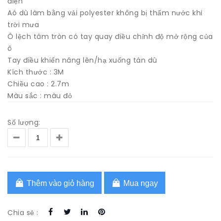
điện
Aó dù làm bằng vải polyester không bị thấm nước khi
trời mưa
Ô lệch tâm tròn có tay quay điều chỉnh độ mở rộng của
ô
Tay điều khiển nâng lên/hạ xuống tán dù
Kích thước : 3M
Chiều cao : 2.7m
Màu sắc : màu đỏ
Số lượng:
Thêm vào giỏ hàng
Mua ngay
Chia sẻ :