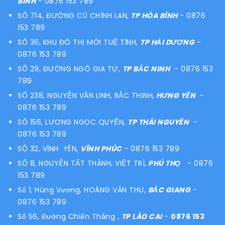
BÌNH
- 0876 153 789
SỐ 714, ĐƯỜNG CÙ CHÍNH LAN,
TP HÒA BÌNH
- 0876
153 789
SỐ 36, KHU ĐÔ THỊ MỚI TUỆ TĨNH,
TP HẢI DƯƠNG
-
0876 153 789
SỐ 29, ĐƯỜNG NGÔ GIA TỰ,
TP BẮC NINH
- 0876 153
789
SỐ 238, NGUYỄN VĂN LINH, BẮC THỊNH,
HƯNG YÊN
-
0876 153 789
SỐ 156, LƯƠNG NGỌC QUYẾN,
TP THÁI NGUYÊN
-
0876 153 789
SỐ 32, VĨNH YÊN,
VĨNH PHÚC
- 0876 153 789
SỐ 8, NGUYỄN TẤT THÀNH, VIỆT TRÌ,
PHÚ THỌ
- 0876
153 789
Số 1, Hùng Vương, HOÀNG VĂN THỤ,
BẮC GIANG
-
0876 153 789
Số 56, Đường Chiến Thắng ,
TP LÀO CAI
-
0876 153