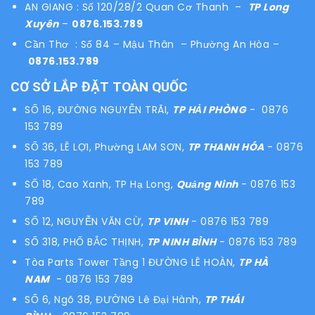
AN GIANG : Số 120/28/2 Quan Cơ Thanh –
TP Long
Xuyên
–
0876.153.789
Cần Thơ : Số 84 – Mậu Thân – Phường An Hòa –
0876.153.789
CƠ SỞ LẮP ĐẶT TOÀN QUỐC
SỐ 16, ĐƯỜNG NGUYỄN TRÃI,
TP HẢI PHÒNG
- 0876
153 789
SỐ 36, LÊ LỢI, Phường LAM SƠN,
TP THANH HÓA
- 0876
153 789
SỐ 18, Cao Xanh, TP Hạ Long,
Quảng Ninh
- 0876 153
789
SỐ 12, NGUYỄN VĂN CỪ,
TP VINH
- 0876 153 789
SỐ 318, PHỐ BẮC THỊNH,
TP NINH BÌNH
- 0876 153 789
Tòa Parts Tower Tầng 1 ĐƯỜNG LÊ HOÀN,
TP HÀ
NAM
- 0876 153 789
SỐ 6, Ngõ 38, ĐƯỜNG Lê Đại Hành,
TP THÁI