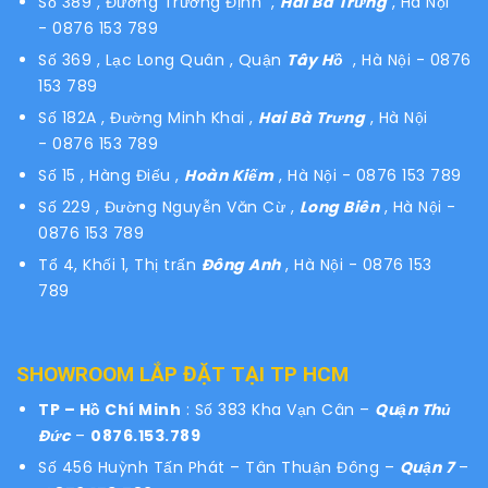
Số 389 , Đường Trương Định ,
Hai Bà Trưng
, Hà Nội
- 0876 153 789
Số 369 , Lạc Long Quân , Quận
Tây Hồ
, Hà Nội - 0876
153 789
Số 182A , Đường Minh Khai ,
Hai Bà Trưng
, Hà Nội
- 0876 153 789
Số 15 , Hàng Điếu ,
Hoàn Kiếm
, Hà Nội - 0876 153 789
Số 229 , Đường Nguyễn Văn Cừ ,
Long Biên
, Hà Nội -
0876 153 789
Tổ 4, Khối 1, Thị trấn
Đông Anh
, Hà Nội - 0876 153
789
SHOWROOM LẮP ĐẶT TẠI TP HCM
TP – Hồ Chí Minh
: Số 383 Kha Vạn Cân –
Quận Thủ
Đức
–
0876.153.789
Số 456 Huỳnh Tấn Phát – Tân Thuận Đông –
Quận 7
–