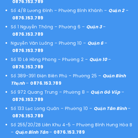
0876.153.789
Số 4/8 Lương Đình – Phường Bình Khánh –
Quận 2
–
0876.153.789
Số 1 Nguyễn Thông – Phường 6 –
Quận 3
–
0876.153.789
Nguyễn Văn Luông – Phường 10 –
Quận 6
–
0876.153.789
Số 10 Lê Hồng Phong – Phường 2 –
Quận 10
–
0876.153.789
Số 389-391 Điện Biên Phủ – Phường 25 –
Quận Bình
Thạnh
–
0876.153.789
Số 972 Quang Trung – Phường 8 –
Quận Gò Vấp
–
0876.153.789
Số 133 Lạc Long Quân – Phường 10 –
Quận Tân Bình
–
0876.153.789
Số 255/20/2B Liên Khu 4-5 – Phường Bình Hưng Hòa B
–
Quận Bình Tân
–
0876.153.789