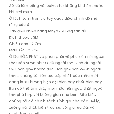
Aó dù làm bằng vải polyester không bị thấm nước
khi trời mưa
Ô lệch tâm tròn có tay quay điều chỉnh độ mở
rộng của ô
Tay điều khiển nâng lên/hạ xuống tán dù
Kích thước : 3M
Chiều cao : 2.7m
Màu sắc : đỏ đỏ
Ô Dù HÒA PHÁT và phân phối về phụ kiện nội ngoại
thất sân vườn như Ô dù ngoài trời, xích đu ngoài
trời, bàn ghế nhôm đúc, Bàn ghế sân vườn ngoài
trời.... chúng tôi liên tục cập nhật các mẫu mới
đang là xu hướng hiện đại hiện nay nhất hiện nay,
Bạn có thể tìm thấy mọi mẫu nội ngoại thất ngoài
trời phù hợp với không gian nhà bạn. Đặc biệt,
chúng tôi có chính sách tính giá cho các Đại lý,
xưởng nội thất, kiến trúc sư, với giá ưu đãi và
cạnh tranh nhất.