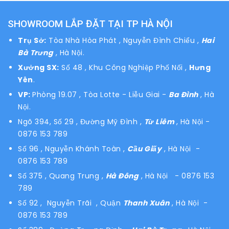
SHOWROOM LẮP ĐẶT TẠI TP HÀ NỘI
Trụ Sở:
Tòa Nhà Hòa Phát , Nguyễn Đình Chiểu ,
Hai
Bà Trưng
, Hà Nội.
Xưởng SX:
Số 48 , Khu Công Nghiệp Phố Nối ,
Hưng
Yên
.
VP:
Phòng 19.07 , Tòa Lotte - Liễu Giai -
Ba Đình
, Hà
Nội.
Ngõ 394, Số 29 , Đường Mỹ Đình ,
Từ Liêm
, Hà Nội
-
0876 153 789
Số 96 , Nguyễn Khánh Toàn ,
Cầu Giấy
, Hà Nội -
0876 153 789
Số 375 , Quang Trung ,
Hà Đông
, Hà Nội - 0876 153
789
Số 92 , Nguyễn Trãi , Quận
Thanh Xuân
, Hà Nội -
0876 153 789